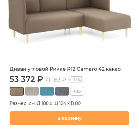
Диван угловой Рикке R12 Camaro 42 какао
53 372 ₽
71 163 ₽
-25%
+35
Размер, см: Д 188 х Ш 124 х В 80
В корзину