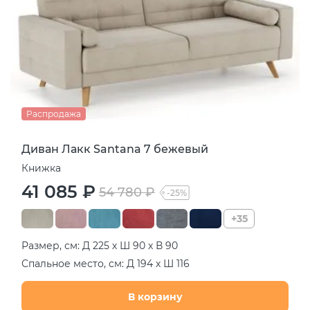
Распродажа
Диван Лакк Santana 7 бежевый
Книжка
41 085 ₽
54 780 ₽
-25%
+35
Размер, см: Д 225 х Ш 90 х В 90
Спальное место, см: Д 194 х Ш 116
В корзину