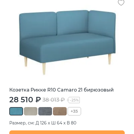
Козетка Рикке R10 Camaro 21 бирюзовый
28 510 ₽
38 013 ₽
-25%
+35
Размер, см: Д 126 х Ш 64 х В 80