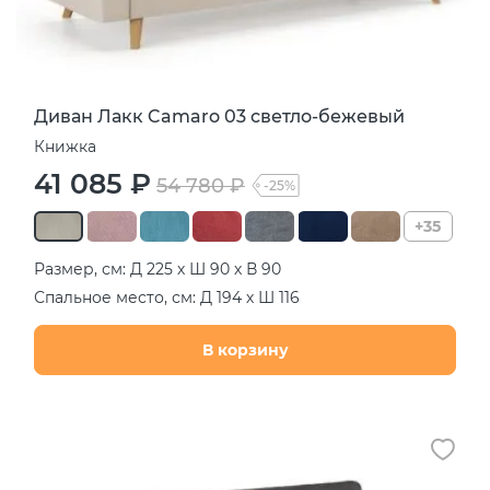
Диван Лакк Camaro 03 светло-бежевый
Книжка
41 085 ₽
54 780 ₽
-25%
+35
Размер, см: Д 225 х Ш 90 х В 90
Спальное место, см: Д 194 х Ш 116
В корзину