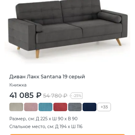
Диван Лакк Santana 19 серый
Книжка
41 085 ₽
54 780 ₽
-25%
+35
Размер, см: Д 225 х Ш 90 х В 90
Спальное место, см: Д 194 х Ш 116