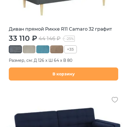
Диван прямой Рикке R11 Camaro 32 графит
33 110 ₽
44 146 ₽
-25%
+35
Размер, см: Д 126 х Ш 64 х В 80
В корзину