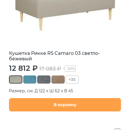
Кушетка Рикке R5 Camaro 03 светло-
бежевый
12 812 ₽
17 083 ₽
-25%
+35
Размер, см: Д 122 х Ш 62 х В 45
В корзину