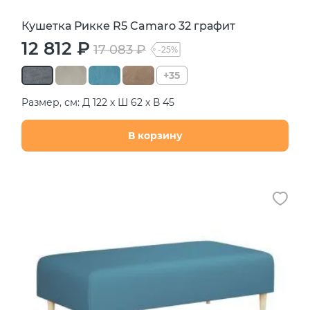
Кушетка Рикке R5 Camaro 32 графит
12 812 ₽
17 083 ₽
-25%
+35
Размер, см: Д 122 х Ш 62 х В 45
В корзину