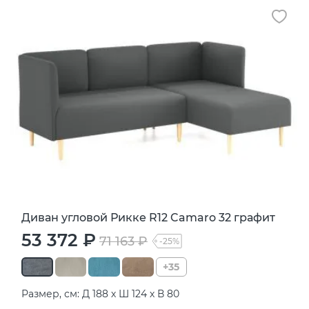
Диван угловой Рикке R12 Camaro 32 графит
53 372 ₽
71 163 ₽
-25%
+35
Размер, см: Д 188 х Ш 124 х В 80