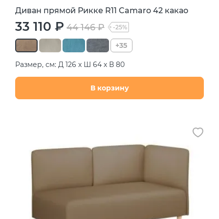
Диван прямой Рикке R11 Camaro 42 какао
33 110 ₽
44 146 ₽
-25%
+35
Размер, см: Д 126 х Ш 64 х В 80
В корзину