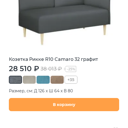
Козетка Рикке R10 Camaro 32 графит
28 510 ₽
38 013 ₽
-25%
+35
Размер, см: Д 126 х Ш 64 х В 80
В корзину