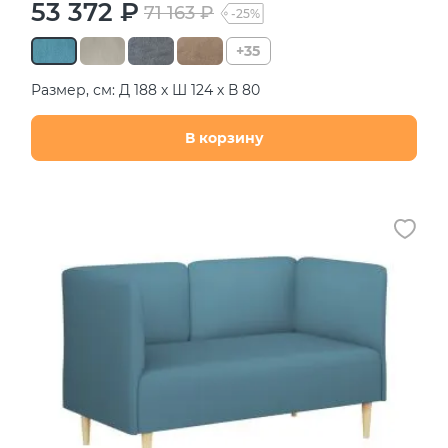
53 372 ₽
71 163 ₽
-25%
+35
Размер, см: Д 188 х Ш 124 х В 80
В корзину