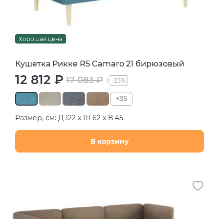
Хорошая цена
Кушетка Рикке R5 Camaro 21 бирюзовый
12 812 ₽
17 083 ₽
-25%
+35
Размер, см: Д 122 х Ш 62 х В 45
В корзину