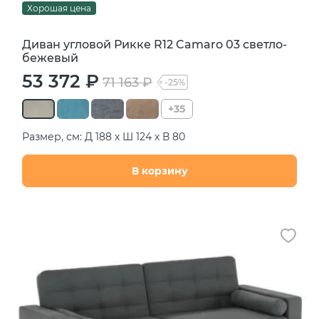
Хорошая цена
Диван угловой Рикке R12 Camaro 03 светло-
бежевый
53 372 ₽
71 163 ₽
-25%
+35
Размер, см: Д 188 х Ш 124 х В 80
В корзину