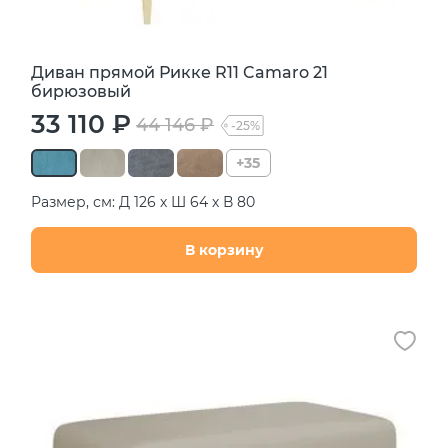
Диван прямой Рикке R11 Camaro 21
бирюзовый
33 110 ₽
44 146 ₽
-25%
+35
Размер, см: Д 126 х Ш 64 х В 80
В корзину