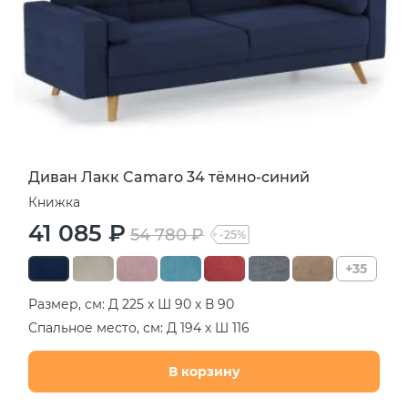
Диван Лакк Camaro 34 тёмно-синий
Книжка
41 085 ₽
54 780 ₽
-25%
+35
Размер, см: Д 225 х Ш 90 х В 90
Спальное место, см: Д 194 х Ш 116
В корзину