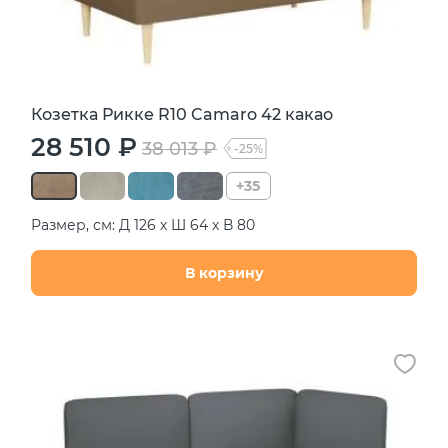
Козетка Рикке R10 Camaro 42 какао
28 510 ₽
38 013 ₽
-25%
+35
Размер, см: Д 126 х Ш 64 х В 80
В корзину