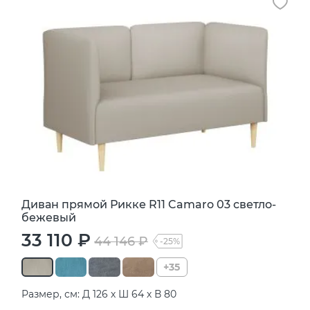
Диван прямой Рикке R11 Camaro 03 светло-
бежевый
33 110 ₽
44 146 ₽
-25%
+35
Размер, см: Д 126 х Ш 64 х В 80