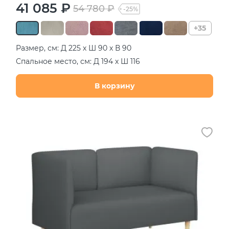
41 085 ₽
54 780 ₽
-25%
+35
Размер, см: Д 225 х Ш 90 х В 90
Спальное место, см: Д 194 х Ш 116
В корзину