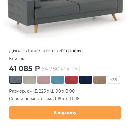
Диван Лакк Camaro 32 графит
Книжка
41 085 ₽
54 780 ₽
-25%
+35
Размер, см: Д 225 х Ш 90 х В 90
Спальное место, см: Д 194 х Ш 116
В корзину