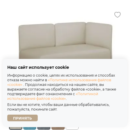
Наш сайт использует cookie
Информацию о cookie, целях их использования и способах
отказа можно найти в
«Политике использования файлов
«cookie»
. Продолжая находиться на нашем сайте, вы
выражаете согласие на обработку файлов «cookie», а также
подтверждаете факт ознакомления с
«Политикой
использования файлов «cookie»
.
Козетка Рикке R10 Camaro 03 светло-
бежевый
Если вы не хотите, чтобы ваши данные обрабатывались,
пожалуйста, покиньте сайт.
28 510 ₽
38 013 ₽
-25%
ПРИНЯТЬ
+35