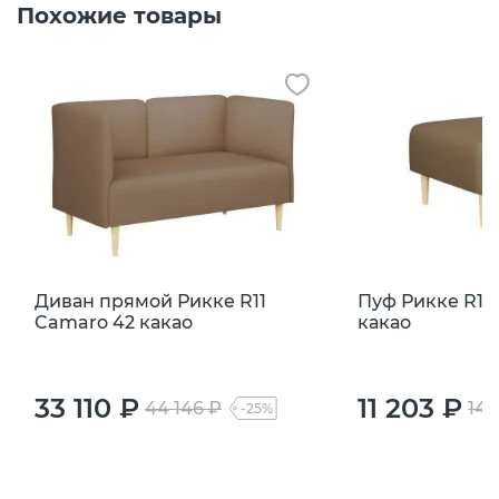
Похожие товары
Диван прямой Рикке R11
Пуф Рикке R1 
Camaro 42 какао
какао
33 110 ₽
11 203 ₽
44 146 ₽
14 
-25%