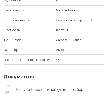
Глубина, см
124
Материал опор
Массив бука
Материал каркаса
Березовая фанера, ДСП
Жесткость
Жесткий
Ткань чехла
Camaro 42 какао
Вид опор
Высокие
Высота посадочного места, см
45
Документы
Модули Рикке — инструкция по сборке