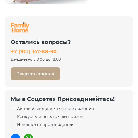
New
Диван Лакк Camaro 19
светло-розовый
Книжка
Остались вопросы?
41 085 ₽
+7 (901) 147-88-90
54 780 ₽
-25%
Ежедневно с 9:00 до 18:00
Заказать звонок
Мы в Соцсетях Присоединяйтесь!
Акции и специальные предложения
Конкурсы и розыгрыши призов
Новинки от производителя