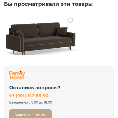
Вы просматривали эти товары
Диван Порту Leonardo 06
коричневый
Еврокнижка
Остались вопросы?
46 817 ₽
+7 (901) 147-88-90
62 423 ₽
-25%
Ежедневно с 9:00 до 18:00
Заказать звонок