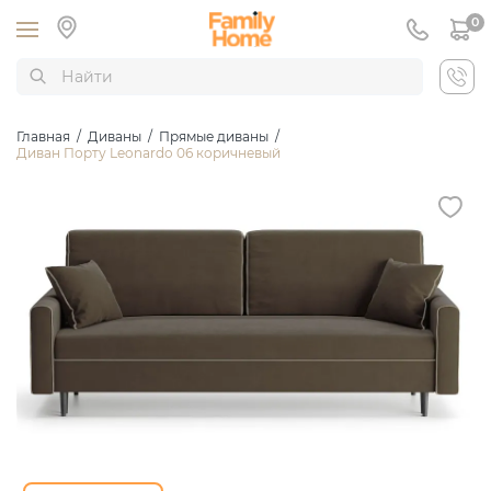
0
Главная
/
Диваны
/
Прямые диваны
/
Диван Порту Leonardo 06 коричневый