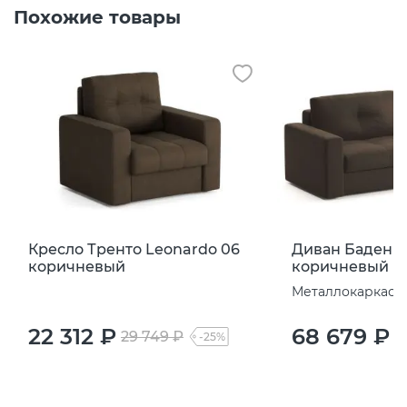
Похожие товары
Кресло Тренто Leonardo 06
Диван Баден L
коричневый
коричневый
Металлокаркас
22 312 ₽
68 679 ₽
29 749 ₽
9
-25%