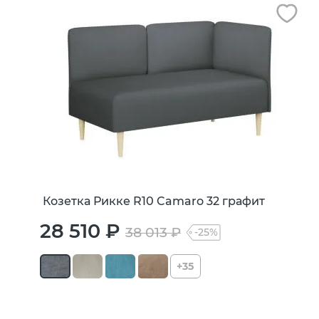
Козетка Рикке R10 Camaro 32 графит
28 510 ₽
38 013 ₽
-25%
+35