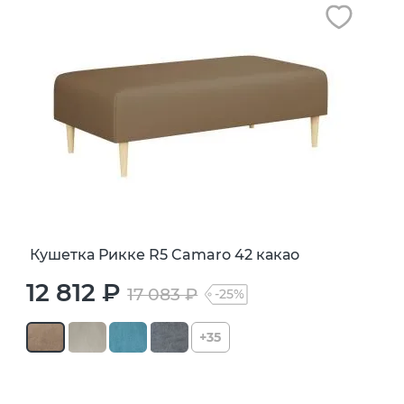
Кушетка Рикке R5 Camaro 42 какао
12 812 ₽
17 083 ₽
-25%
+35