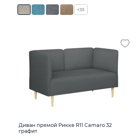
+35
Диван прямой Рикке R11 Camaro 32
графит