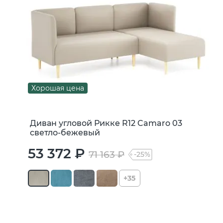
Хорошая цена
Диван угловой Рикке R12 Camaro 03
светло-бежевый
53 372 ₽
71 163 ₽
-25%
+35