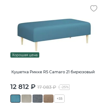
Хорошая цена
Кушетка Рикке R5 Camaro 21 бирюзовый
12 812 ₽
17 083 ₽
-25%
+35