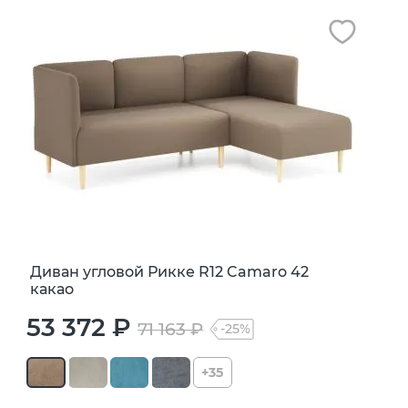
Диван угловой Рикке R12 Camaro 42
какао
53 372 ₽
71 163 ₽
-25%
+35