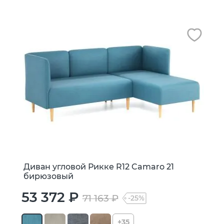
Диван угловой Рикке R12 Camaro 21
бирюзовый
53 372 ₽
71 163 ₽
-25%
+35