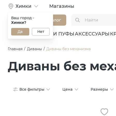
Химки
Магазины
Ваш город -
Каталог
Химки?
Да
Нет
ДИВАНЫ
КРЕСЛА И ПУФЫ
АКСЕССУАРЫ
К
Главная
/
Диваны
/
Диваны без механизма
Диваны без мех
Все фильтры
Цена
Размеры