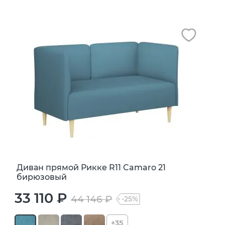
Диван прямой Рикке R11 Camaro 21
бирюзовый
33 110 ₽
44 146 ₽
-25%
+35