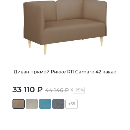
Диван прямой Рикке R11 Camaro 42 какао
33 110 ₽
44 146 ₽
-25%
+35