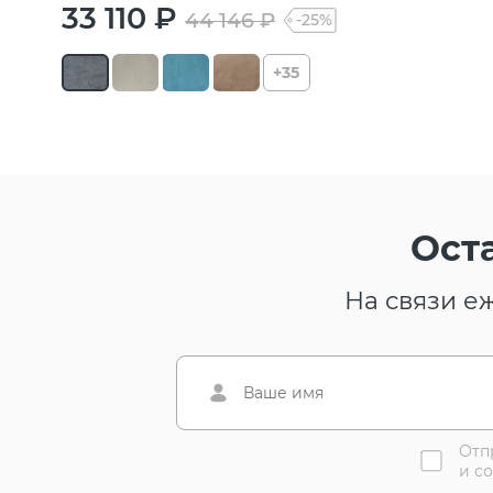
33 110 ₽
44 146 ₽
-25%
+35
Ост
На связи е
Отп
и с