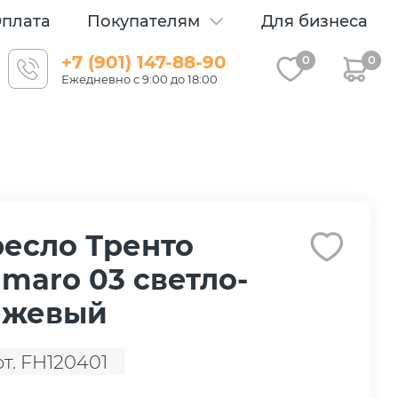
плата
Покупателям
Для бизнеса
+7 (901) 147-88-90
0
0
Ежедневно с 9:00 до 18:00
есло Тренто
maro 03 светло-
ежевый
рт. FH120401