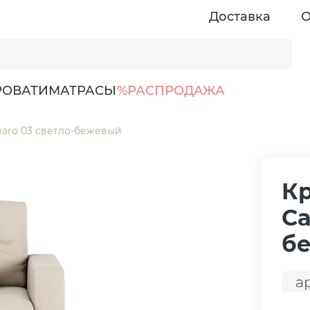
Доставка
О
РОВАТИ
МАТРАСЫ
%РАСПРОДАЖА
aro 03 светло-бежевый
Кр
Ca
б
а