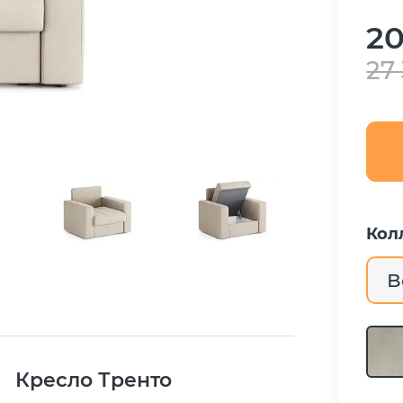
20
27
Кол
В
Кресло Тренто