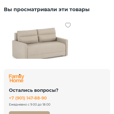
Вы просматривали эти товары
Распродажа
Диван Хортон Camaro 03
светло-бежевый
Аккордеон евро
Остались вопросы?
35 451 ₽
+7 (901) 147-88-90
47 268 ₽
-25%
Ежедневно с 9:00 до 18:00