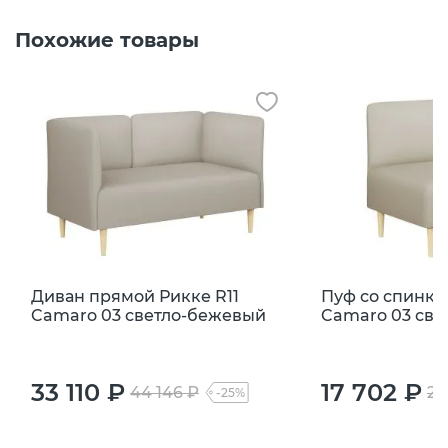
Похожие товары
Диван прямой Рикке R11
Пуф со спинко
Camaro 03 светло-бежевый
Camaro 03 св
33 110 ₽
17 702 ₽
44 146 ₽
23
-25%