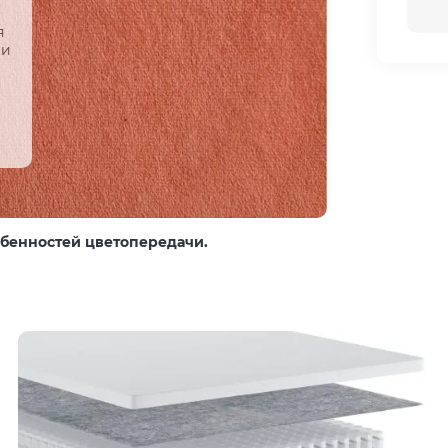
я
 и
собенностей цветопередачи.