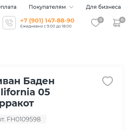
плата
Покупателям
Для бизнеса
+7 (901) 147-88-90
0
0
Ежедневно с 9:00 до 18:00
иван Баден
lifornia 05
рракот
рт. FH0109598