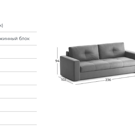
к)
жинный блок