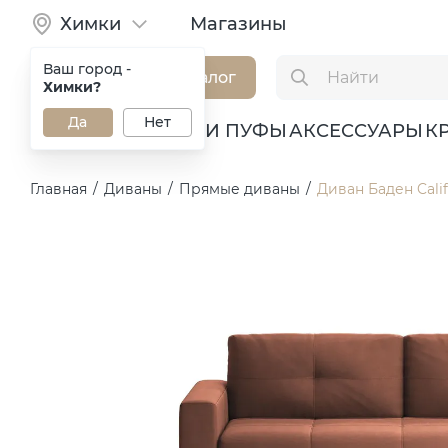
Химки
Магазины
Ваш город -
Каталог
Химки?
Да
Нет
ДИВАНЫ
КРЕСЛА И ПУФЫ
АКСЕССУАРЫ
К
Главная
/
Диваны
/
Прямые диваны
/
Диван Баден Calif