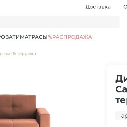
Доставка
О
РОВАТИ
МАТРАСЫ
%РАСПРОДАЖА
ornia 05 терракот
Д
Ca
те
а