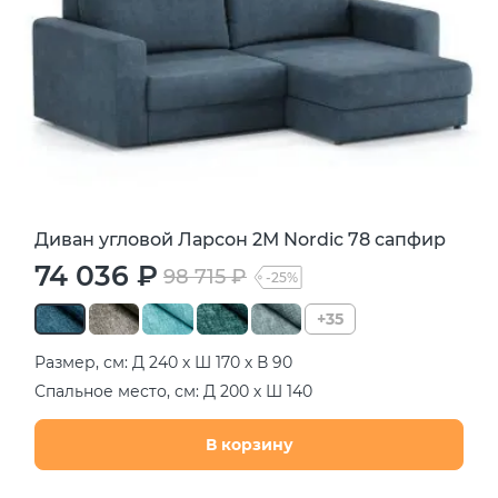
Диван угловой Ларсон 2М Nordic 78 сапфир
74 036 ₽
98 715 ₽
-25%
+35
Размер, см: Д 240 х Ш 170 х В 90
Спальное место, см: Д 200 х Ш 140
В корзину