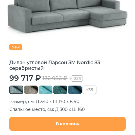
New
Диван угловой Ларсон 3М Nordic 83
серебристый
99 717 ₽
132 956 ₽
-25%
+35
Размер, см: Д 340 х Ш 170 х В 90
Спальное место, см: Д 300 х Ш 160
В корзину