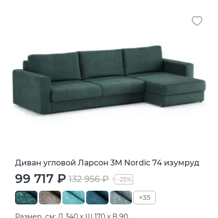
Диван угловой Ларсон 3М Nordic 74 изумруд
99 717 ₽
132 956 ₽
-25%
+35
Размер, см: Д 340 х Ш 170 х В 90