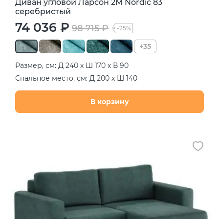
Диван угловой Ларсон 2М Nordic 83
серебристый
74 036 ₽
98 715 ₽
-25%
+35
Размер, см: Д 240 х Ш 170 х В 90
Спальное место, см: Д 200 х Ш 140
В корзину