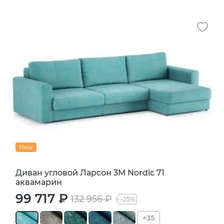
New
Диван угловой Ларсон 3М Nordic 71
аквамарин
99 717 ₽
132 956 ₽
-25%
+35