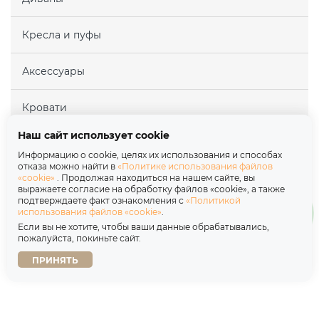
Кресла и пуфы
Аксессуары
Кровати
Наш сайт использует cookie
Матрасы
Информацию о cookie, целях их использования и способах
отказа можно найти в
«Политике использования файлов
«cookie»
. Продолжая находиться на нашем сайте, вы
Покупателям
выражаете согласие на обработку файлов «cookie», а также
подтверждаете факт ознакомления с
«Политикой
использования файлов «cookie»
.
Партнерам
Если вы не хотите, чтобы ваши данные обрабатывались,
пожалуйста, покиньте сайт.
О нас
ПРИНЯТЬ
Copyright © 2026
Политика обработки персональных данных