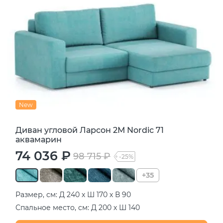
New
Диван угловой Ларсон 2М Nordic 71
аквамарин
74 036 ₽
98 715 ₽
-25%
+35
Размер, см: Д 240 х Ш 170 х В 90
Спальное место, см: Д 200 х Ш 140